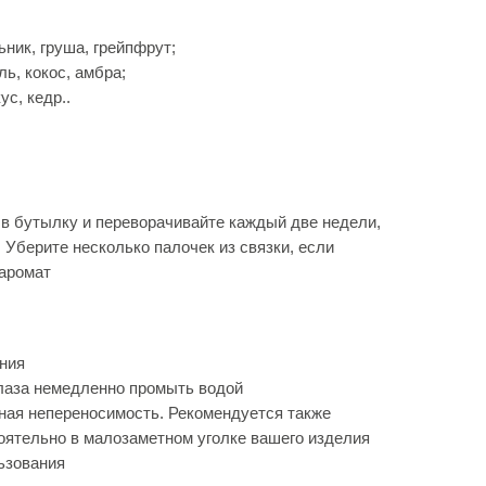
ник, груша, грейпфрут;
ь, кокос, амбра;
с, кедр..
 в бутылку и переворачивайте каждый две недели,
. Уберите несколько палочек из связки, если
 аромат
ния
глаза немедленно промыть водой
ная непереносимость. Рекомендуется также
оятельно в малозаметном уголке вашего изделия
ьзования