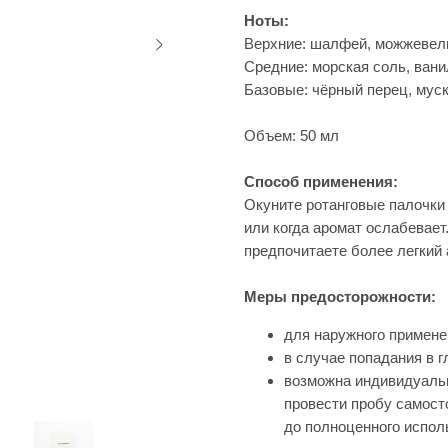
Ноты:
Верхние: шалфей, можжевель
Средние: морская соль, ванил
Базовые: чёрный перец, муску
Объем: 50 мл
Способ применения:
Окуните ротанговые палочки
или когда аромат ослабевает
предпочитаете более легкий
Меры предосторожности:
для наружного примене
в случае попадания в 
возможна индивидуаль
провести пробу самост
до полноценного испол